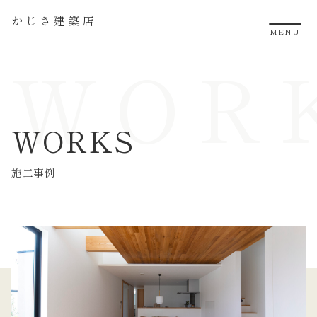
かじさ建築店
MENU
WOR
WORKS
施工事例