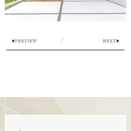
◀︎
PREVIEW
NEXT
▶︎