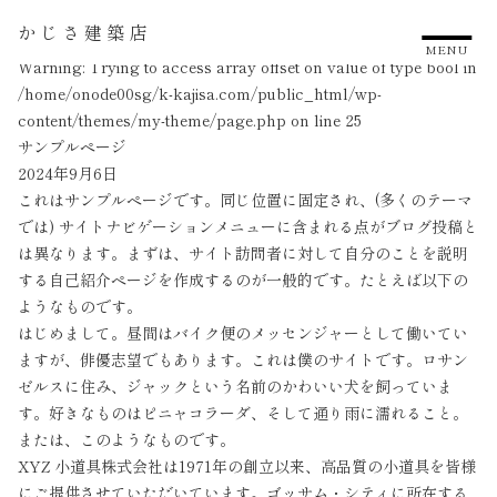
サンプルページ
かじさ建築店
MENU
Warning
: Trying to access array offset on value of type bool in
/home/onode00sg/k-kajisa.com/public_html/wp-
content/themes/my-theme/page.php
on line
25
サンプルページ
2024年9月6日
これはサンプルページです。同じ位置に固定され、(多くのテーマ
では) サイトナビゲーションメニューに含まれる点がブログ投稿と
は異なります。まずは、サイト訪問者に対して自分のことを説明
する自己紹介ページを作成するのが一般的です。たとえば以下の
ようなものです。
はじめまして。昼間はバイク便のメッセンジャーとして働いてい
ますが、俳優志望でもあります。これは僕のサイトです。ロサン
ゼルスに住み、ジャックという名前のかわいい犬を飼っていま
す。好きなものはピニャコラーダ、そして通り雨に濡れること。
または、このようなものです。
XYZ 小道具株式会社は1971年の創立以来、高品質の小道具を皆様
にご提供させていただいています。ゴッサム・シティに所在する